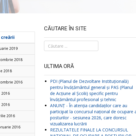
CĂUTARE ÎN SITE
creării
Căutare
uarie 2019
...
tombrie 2018
ULTIMA ORĂ
ie 2018
PDI (Planul de Dezvoltare Instituțională)
tombrie 2016
pentru învățământul general și PAS (Planul
de Acțiune al Școlii) specific pentru
i 2016
învățământul profesional și tehnic
i 2016
ANUNŢ - În atenția candidaților care au
participat la concursul național de ocupare 
ilie 2016
posturilor - sesiunea 2026, care doresc
vizualizarea lucrării
bruarie 2016
REZULTATELE FINALE LA CONCURSUL
NAŢIONAL DE OCUPARE A POSTURILOR