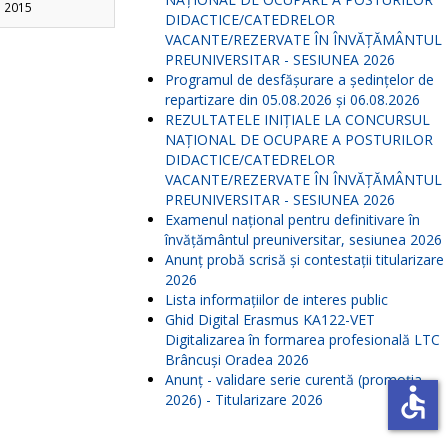
i 2015
DIDACTICE/CATEDRELOR
VACANTE/REZERVATE ÎN ÎNVĂŢĂMÂNTUL
PREUNIVERSITAR - SESIUNEA 2026
Programul de desfășurare a ședințelor de
repartizare din 05.08.2026 și 06.08.2026
REZULTATELE INIŢIALE LA CONCURSUL
NAŢIONAL DE OCUPARE A POSTURILOR
DIDACTICE/CATEDRELOR
VACANTE/REZERVATE ÎN ÎNVĂŢĂMÂNTUL
PREUNIVERSITAR - SESIUNEA 2026
Examenul național pentru definitivare în
învățământul preuniversitar, sesiunea 2026
Anunț probă scrisă și contestații titularizare
2026
Lista informațiilor de interes public
Ghid Digital Erasmus KA122-VET
Digitalizarea în formarea profesională LTC
Brâncuși Oradea 2026
Anunț - validare serie curentă (promoția
accessible
2026) - Titularizare 2026