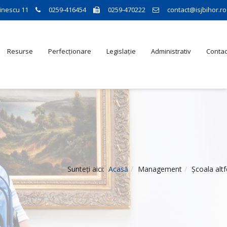
inescu 11
0259-416454
0259-470222
contact@isjbihor.ro
Resurse
Perfecționare
Legislație
Administrativ
Contac
Sunteți aici:
Acasă
Management
Școala altf