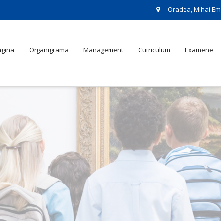
Oradea, Mihai Em
agina
Organigrama
Management
Curriculum
Examene