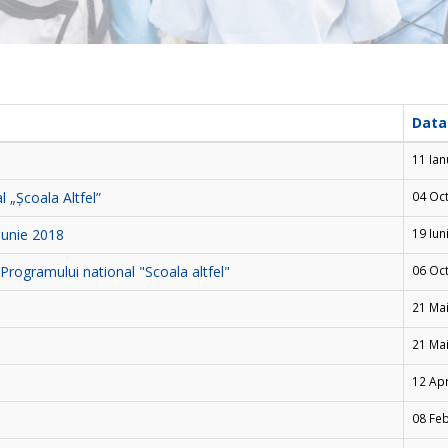
Data 
11 Ian
 „Școala Altfel”
04 Oc
 iunie 2018
19 Iun
rogramului national "Scoala altfel"
06 Oc
21 Ma
21 Ma
12 Apr
08 Fe