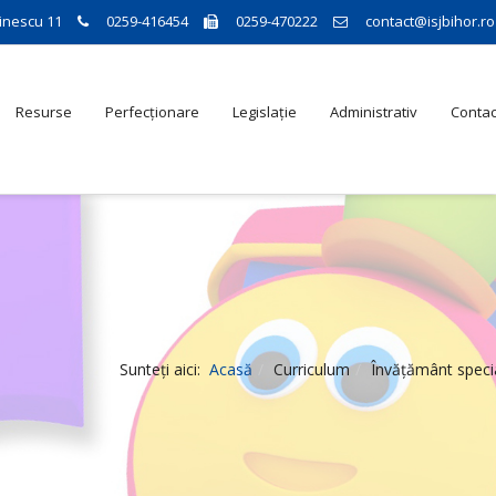
inescu 11
0259-416454
0259-470222
contact@isjbihor.ro
Resurse
Perfecționare
Legislație
Administrativ
Contac
Sunteți aici:
Acasă
Curriculum
Învățământ speci