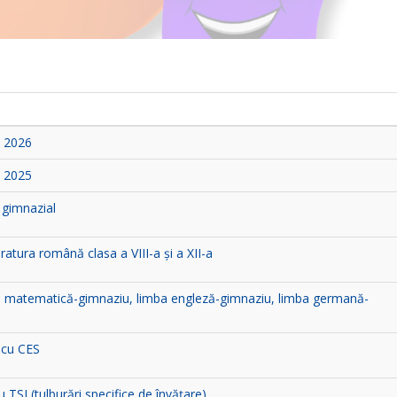
 2026
 2025
 gimnazial
eratura română clasa a VIII-a și a XII-a
ele: matematică-gimnaziu, limba engleză-gimnaziu, limba germană-
 cu CES
SI (tulburări specifice de învățare)