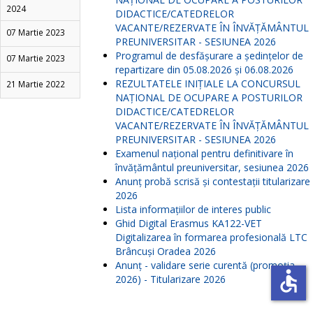
2024
DIDACTICE/CATEDRELOR
VACANTE/REZERVATE ÎN ÎNVĂŢĂMÂNTUL
07 Martie 2023
PREUNIVERSITAR - SESIUNEA 2026
Programul de desfășurare a ședințelor de
07 Martie 2023
repartizare din 05.08.2026 și 06.08.2026
REZULTATELE INIŢIALE LA CONCURSUL
21 Martie 2022
NAŢIONAL DE OCUPARE A POSTURILOR
DIDACTICE/CATEDRELOR
VACANTE/REZERVATE ÎN ÎNVĂŢĂMÂNTUL
PREUNIVERSITAR - SESIUNEA 2026
Examenul național pentru definitivare în
învățământul preuniversitar, sesiunea 2026
Anunț probă scrisă și contestații titularizare
2026
Lista informațiilor de interes public
Ghid Digital Erasmus KA122-VET
Digitalizarea în formarea profesională LTC
Brâncuși Oradea 2026
Anunț - validare serie curentă (promoția
accessible
2026) - Titularizare 2026