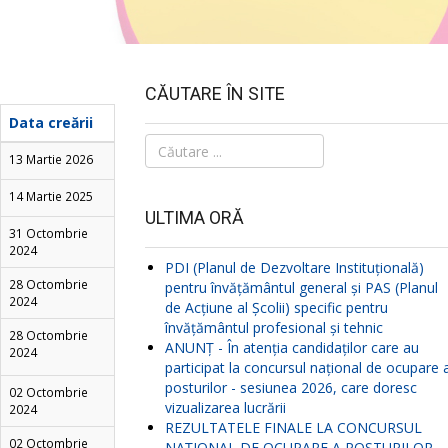
CĂUTARE ÎN SITE
Data creării
Căutare
13 Martie 2026
...
14 Martie 2025
ULTIMA ORĂ
31 Octombrie
2024
PDI (Planul de Dezvoltare Instituțională)
28 Octombrie
pentru învățământul general și PAS (Planul
2024
de Acțiune al Școlii) specific pentru
învățământul profesional și tehnic
28 Octombrie
ANUNŢ - În atenția candidaților care au
2024
participat la concursul național de ocupare 
posturilor - sesiunea 2026, care doresc
02 Octombrie
vizualizarea lucrării
2024
REZULTATELE FINALE LA CONCURSUL
02 Octombrie
NAŢIONAL DE OCUPARE A POSTURILOR