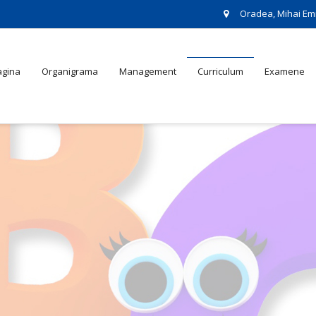
Oradea, Mihai Em
agina
Organigrama
Management
Curriculum
Examene